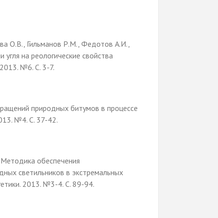
а О.В., Гильманов Р.М., Федотов А.И.,
и угля на реологические свойства
013. №6. С. 3-7.
евращений природных битумов в процессе
13. №4. С. 37-42.
Р. Методика обеспечения
дных светильников в экстремальных
тики. 2013. №3-4. С. 89-94.