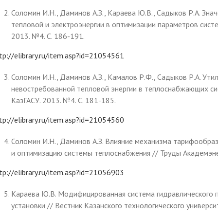
Соломин И.Н., Даминов А.З., Караева Ю.В., Садыков Р.А. З
тепловой и электроэнергии в оптимизации параметров систе
2013. №4. С. 186-191.
tp://elibrary.ru/item.asp?id=21054561
Соломин И.Н., Даминов А.З., Камалов Р.Ф., Садыков Р.А. Ут
невостребованной тепловой энергии в теплоснабжающих сис
КазГАСУ. 2013. №4. С. 181-185.
tp://elibrary.ru/item.asp?id=21054560
Соломин И.Н., Даминов А.З. Влияние механизма тарифообра
и оптимизацию системы теплоснабжения // Труды Академэнер
tp://elibrary.ru/item.asp?id=21056903
Караева Ю.В. Модифицированная система гидравлического 
установки // Вестник Казанского технологического университе