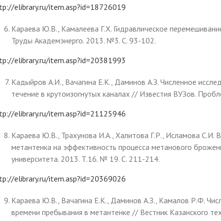
tp://elibrary.ru/item.asp?id=18726019
Караева Ю.В., Камалеева Г.Х. Гидравлическое перемешивани
Труды Академэнерго. 2013. №3. С. 93-102.
tp://elibrary.ru/item.asp?id=20381993
Кадыйров А.И., Вачагина Е.К., Даминов А.З. Численное иссле
течение в крутоизогнутых каналах // Известия ВУЗов. Пробле
tp://elibrary.ru/item.asp?id=21125946
Караева Ю.В., Трахунова И.А., Халитова Г.Р., Исламова С.И.
метантенка на эффективность процесса метанового брожени
университета. 2013. Т.16. № 19. С. 211-214.
tp://elibrary.ru/item.asp?id=20369026
Караева Ю.В., Вачагина Е.К., Даминов А.З., Камалов Р.Ф. Ч
времени пребывания в метантенке // Вестник Казанского тех