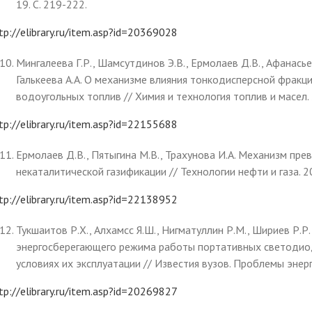
19. С. 219-222.
tp://elibrary.ru/item.asp?id=20369028
Мингалеева Г.Р., Шамсутдинов Э.В., Ермолаев Д.В., Афанасьев
Галькеева А.А. О механизме влияния тонкодисперсной фракци
водоугольных топлив // Химия и технология топлив и масел. 2
tp://elibrary.ru/item.asp?id=22155688
Ермолаев Д.В., Пятыгина М.В., Трахунова И.А. Механизм пр
некаталитической газификации // Технологии нефти и газа. 20
tp://elibrary.ru/item.asp?id=22138952
Тукшаитов Р.Х., Алхамсс Я.Ш., Нигматуллин Р.М., Шириев Р.
энергосберегающего режима работы портативных светодио
условиях их эксплуатации // Известия вузов. Проблемы энерге
tp://elibrary.ru/item.asp?id=20269827