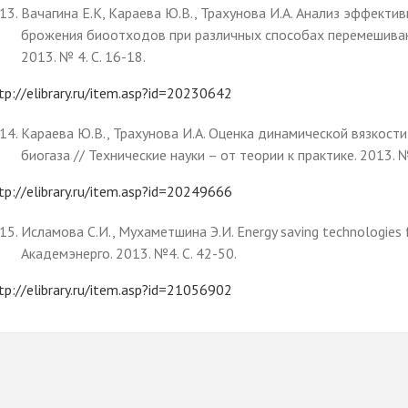
Вачагина Е.К, Караева Ю.В., Трахунова И.А. Анализ эффекти
брожения биоотходов при различных способах перемешиван
2013. № 4. С. 16-18.
tp://elibrary.ru/item.asp?id=20230642
Караева Ю.В., Трахунова И.А. Оценка динамической вязкости
биогаза // Технические науки – от теории к практике. 2013. №
tp://elibrary.ru/item.asp?id=20249666
Исламова С.И., Мухаметшина Э.И. Energy saving technologies 
Академэнерго. 2013. №4. С. 42-50.
tp://elibrary.ru/item.asp?id=21056902