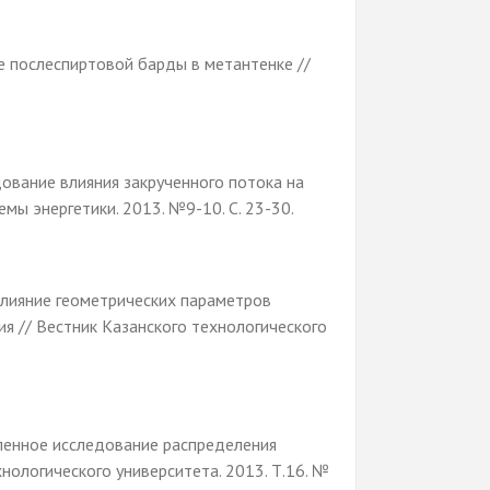
е послеспиртовой барды в метантенке //
дование влияния закрученного потока на
мы энергетики. 2013. №9-10. С. 23-30.
 Влияние геометрических параметров
я // Вестник Казанского технологического
исленное исследование распределения
нологического университета. 2013. Т.16. №