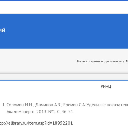
Home
/
Научные подразделения
/
Л
РИНЦ
Соломин И.Н., Даминов А.З., Еремин С.А. Удельные показате
Академэнерго. 2013. №1. С. 46-51.
tp://elibrary.ru/item.asp?id=18952201